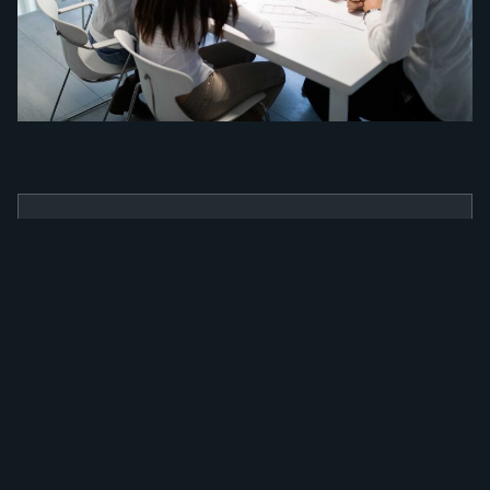
BENEFÍCIOS
Como a nossa
ferramenta irá
alavancar a sua