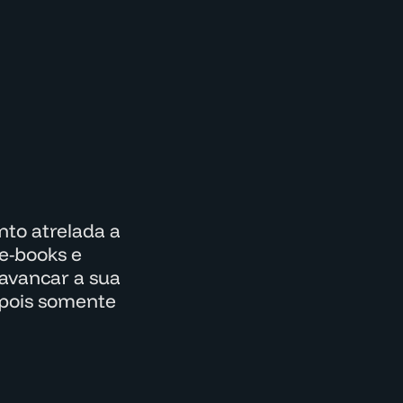
to atrelada a
e-books e
lavancar a sua
epois somente