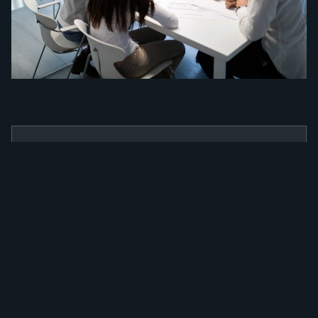
BENEFÍCIOS
Como a nossa
ferramenta irá
alavancar a sua