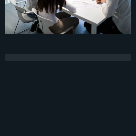
BENEFÍCIOS
Como a nossa
ferramenta irá
alavancar a sua