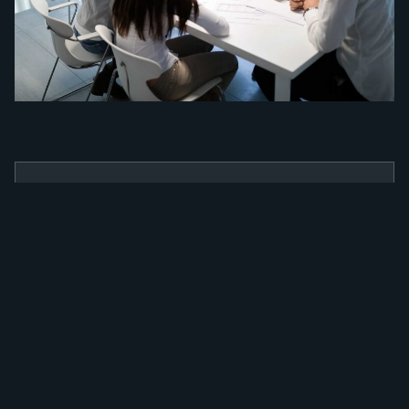
BENEFÍCIOS
Como a nossa
ferramenta irá
alavancar a sua