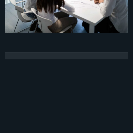
BENEFÍCIOS
Como a nossa
ferramenta irá
alavancar a sua