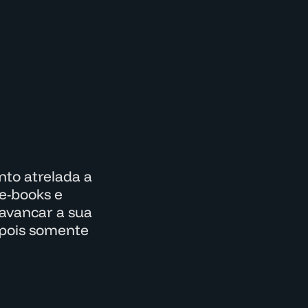
to atrelada a
e-books e
lavancar a sua
epois somente