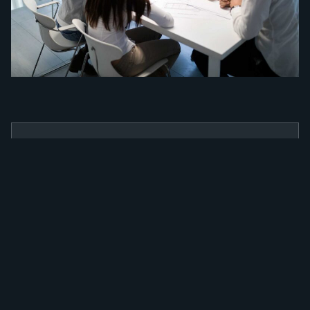
BENEFÍCIOS
Como a nossa
ferramenta irá
alavancar a sua