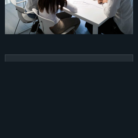
BENEFÍCIOS
Como a nossa
ferramenta irá
alavancar a sua