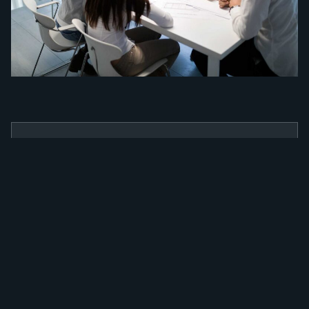
BENEFÍCIOS
Como a nossa
ferramenta irá
alavancar a sua