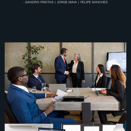
- SANDRO FREITAS | JORGE MAIA | FELIPE SANCHES