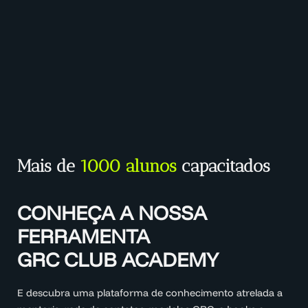
Mais de
1000 alunos
capacitados
CONHEÇA A NOSSA
FERRAMENTA
GRC CLUB ACADEMY
E descubra uma plataforma de conhecimento atrelada a