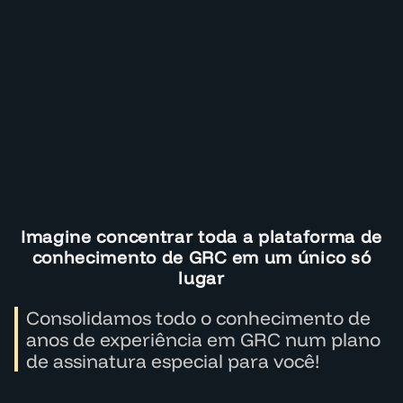
Imagine concentrar toda a plataforma de
conhecimento de GRC em um único só
lugar
Consolidamos todo o conhecimento de
anos de experiência em GRC num plano
de assinatura especial para você!