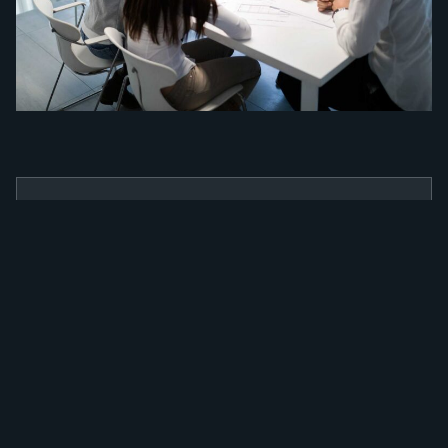
BENEFÍCIOS
Como a nossa
ferramenta irá
alavancar a sua