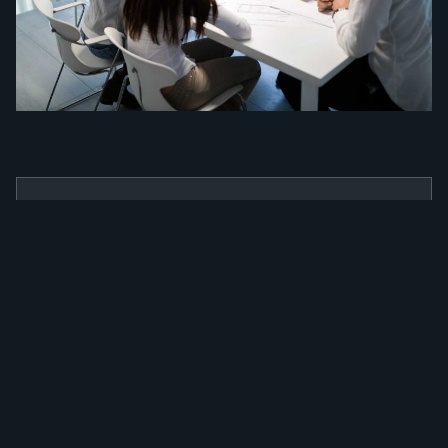
BENEFÍCIOS
Como a nossa
ferramenta irá
alavancar a sua