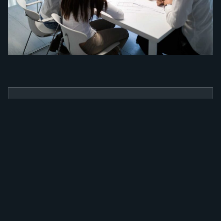
BENEFÍCIOS
Como a nossa
ferramenta irá
alavancar a sua