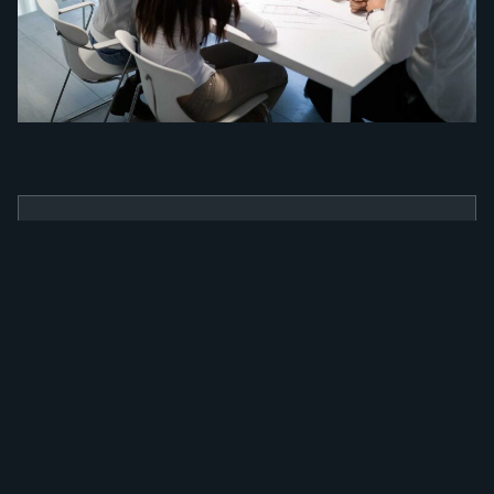
BENEFÍCIOS
Como a nossa
ferramenta irá
alavancar a sua