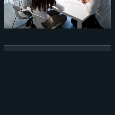
BENEFÍCIOS
Como a nossa
ferramenta irá
alavancar a sua