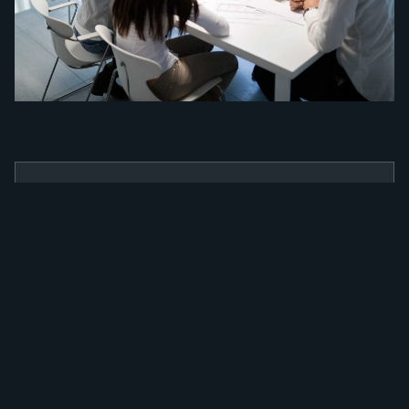
BENEFÍCIOS
Como a nossa
ferramenta irá
alavancar a sua