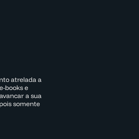
to atrelada a
e-books e
lavancar a sua
epois somente