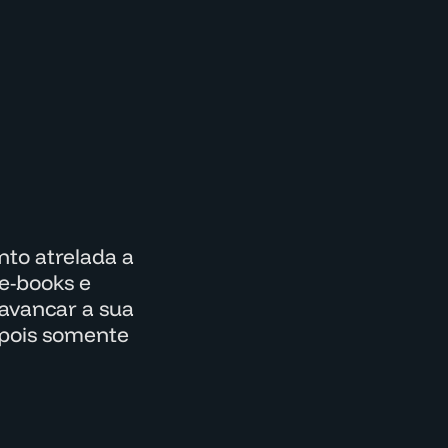
to atrelada a
e-books e
lavancar a sua
epois somente