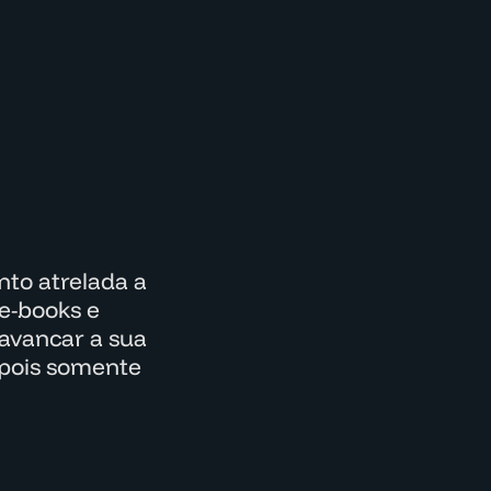
to atrelada a
e-books e
lavancar a sua
epois somente