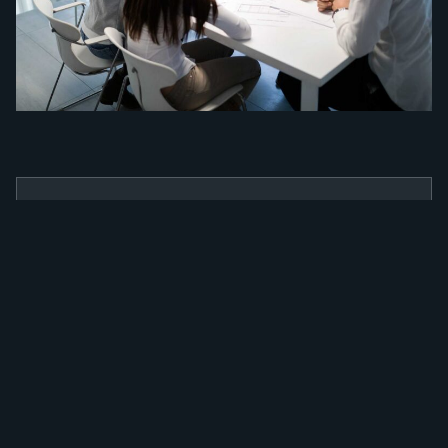
BENEFÍCIOS
Como a nossa
ferramenta irá
alavancar a sua