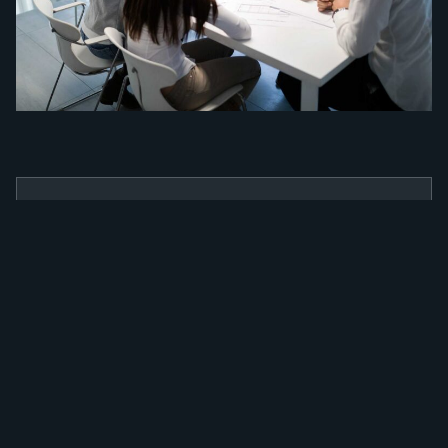
BENEFÍCIOS
Como a nossa
ferramenta irá
alavancar a sua