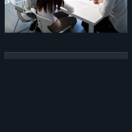
BENEFÍCIOS
Como a nossa
ferramenta irá
alavancar a sua