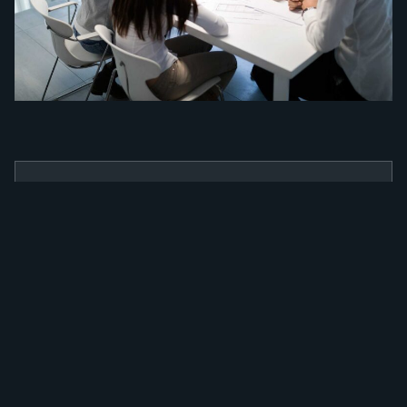
BENEFÍCIOS
Como a nossa
ferramenta irá
alavancar a sua