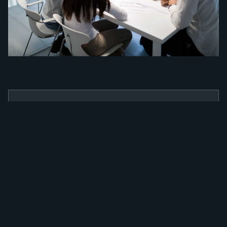
BENEFÍCIOS
Como a nossa
ferramenta irá
alavancar a sua