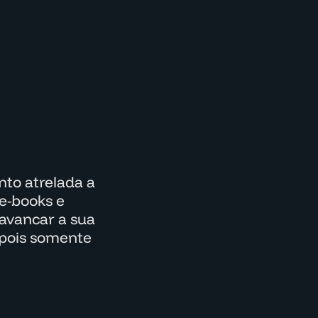
to atrelada a
e-books e
lavancar a sua
epois somente