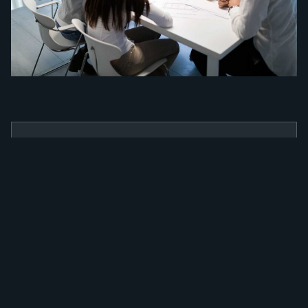
BENEFÍCIOS
Como a nossa
ferramenta irá
alavancar a sua