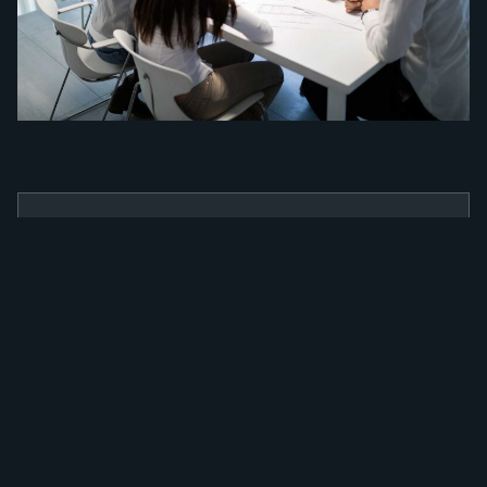
BENEFÍCIOS
Como a nossa
ferramenta irá
alavancar a sua