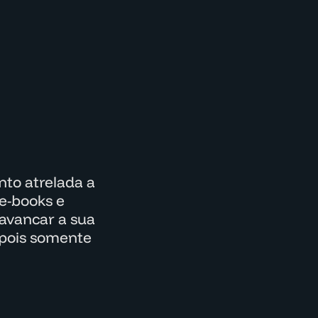
to atrelada a
e-books e
lavancar a sua
epois somente