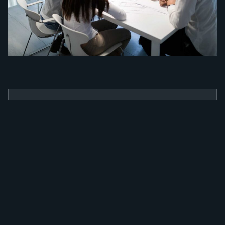
BENEFÍCIOS
Como a nossa
ferramenta irá
alavancar a sua