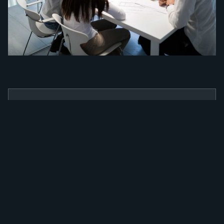
BENEFÍCIOS
Como a nossa
ferramenta irá
alavancar a sua