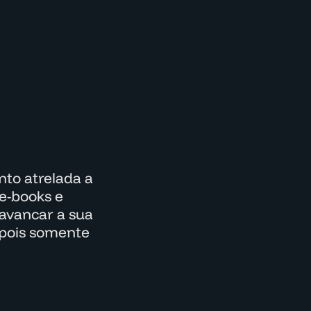
to atrelada a
e-books e
lavancar a sua
epois somente