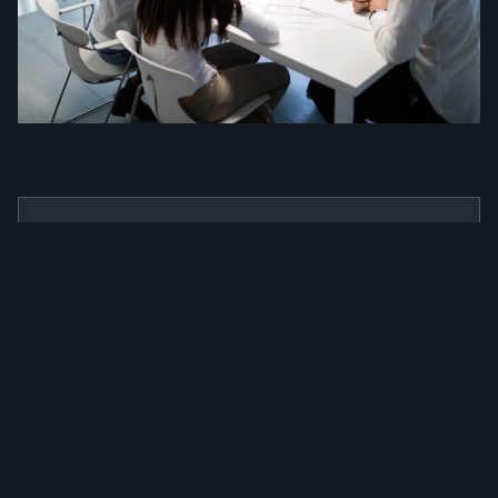
BENEFÍCIOS
Como a nossa
ferramenta irá
alavancar a sua