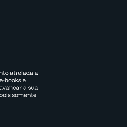
to atrelada a
e-books e
lavancar a sua
epois somente