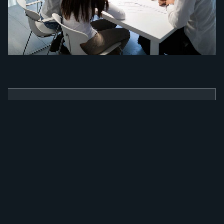
BENEFÍCIOS
Como a nossa
ferramenta irá
alavancar a sua