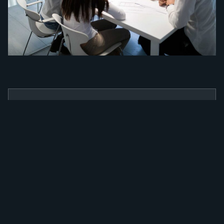
BENEFÍCIOS
Como a nossa
ferramenta irá
alavancar a sua