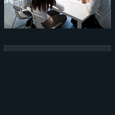
BENEFÍCIOS
Como a nossa
ferramenta irá
alavancar a sua