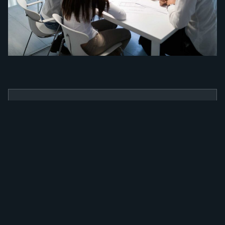
BENEFÍCIOS
Como a nossa
ferramenta irá
alavancar a sua