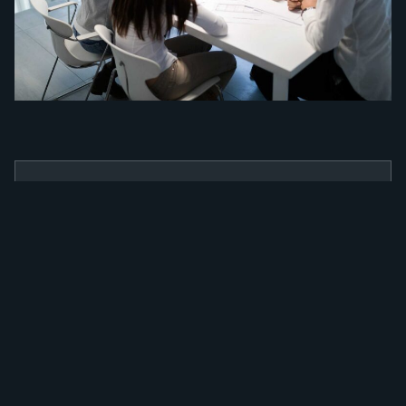
BENEFÍCIOS
Como a nossa
ferramenta irá
alavancar a sua