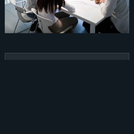
BENEFÍCIOS
Como a nossa
ferramenta irá
alavancar a sua