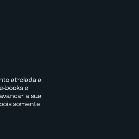
to atrelada a
e-books e
lavancar a sua
epois somente