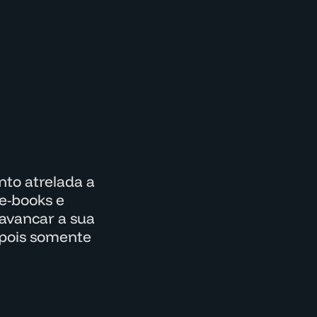
to atrelada a
e-books e
lavancar a sua
epois somente