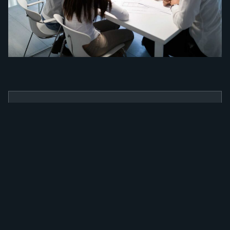
BENEFÍCIOS
Como a nossa
ferramenta irá
alavancar a sua