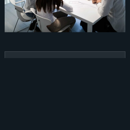
BENEFÍCIOS
Como a nossa
ferramenta irá
alavancar a sua