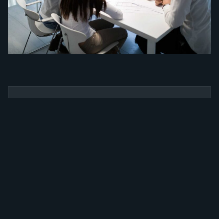
BENEFÍCIOS
Como a nossa
ferramenta irá
alavancar a sua