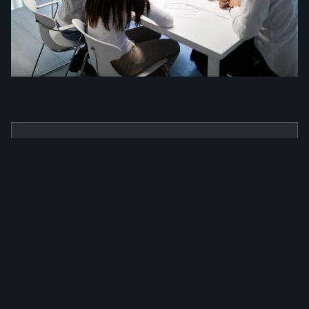
BENEFÍCIOS
Como a nossa
ferramenta irá
alavancar a sua