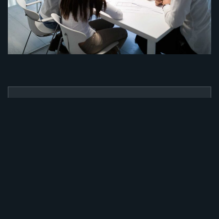
BENEFÍCIOS
Como a nossa
ferramenta irá
alavancar a sua