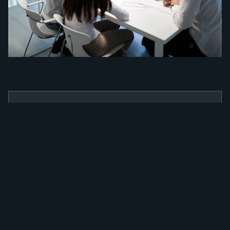
BENEFÍCIOS
Como a nossa
ferramenta irá
alavancar a sua