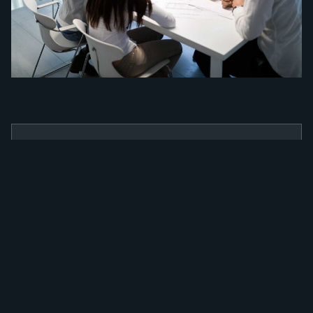
BENEFÍCIOS
Como a nossa
ferramenta irá
alavancar a sua