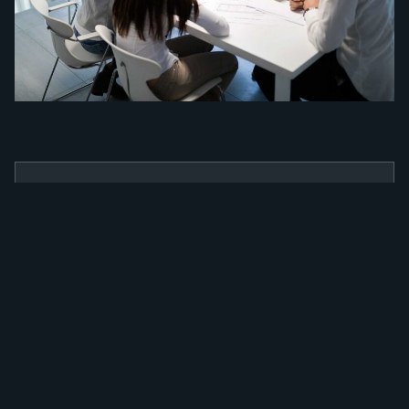
BENEFÍCIOS
Como a nossa
ferramenta irá
alavancar a sua